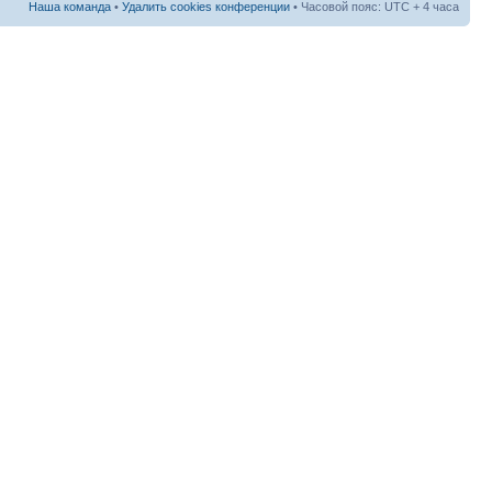
Наша команда
•
Удалить cookies конференции
• Часовой пояс: UTC + 4 часа