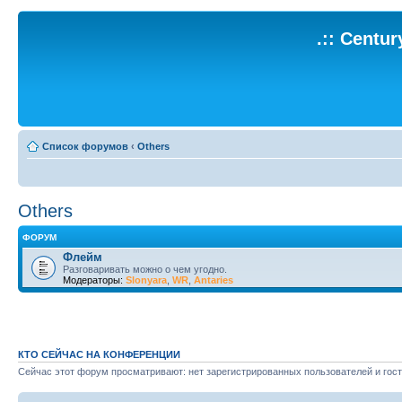
.:: Centu
Список форумов
‹
Others
Others
ФОРУМ
Флейм
Разговаривать можно о чем угодно.
Модераторы:
Slonyara
,
WR
,
Antaries
КТО СЕЙЧАС НА КОНФЕРЕНЦИИ
Сейчас этот форум просматривают: нет зарегистрированных пользователей и гост