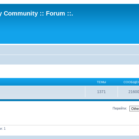
ry Community :: Forum ::.
ТЕМЫ
СООБЩЕ
1371
2160
Перейти:
и: 1