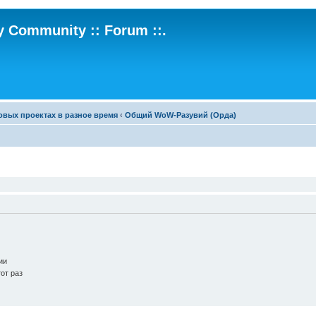
ry Community :: Forum ::.
овых проектах в разное время
‹
Общий WoW-Разувий (Орда)
ии
от раз