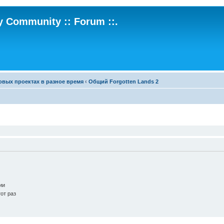
ry Community :: Forum ::.
овых проектах в разное время
‹
Общий Forgotten Lands 2
ии
от раз