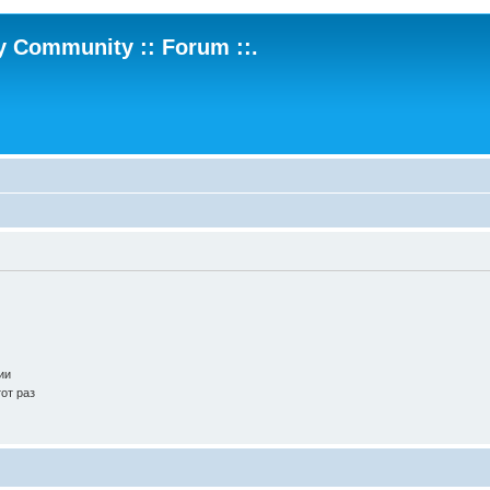
ry Community :: Forum ::.
ии
от раз