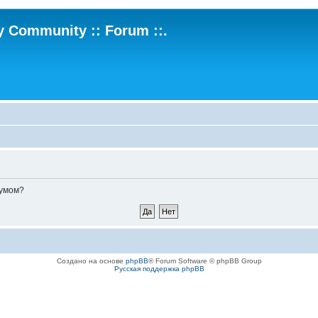
ry Community :: Forum ::.
румом?
Создано на основе
phpBB
® Forum Software © phpBB Group
Русская поддержка phpBB