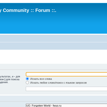
ry Community :: Forum ::.
ультатах, и
-
для
Искать все слова
олом
|
для поиска
адения.
Искать любое слово/поиск с языком запросов