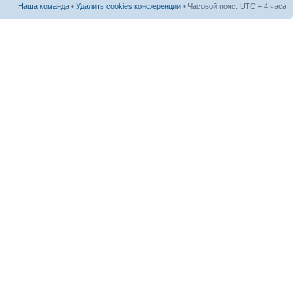
Наша команда
•
Удалить cookies конференции
• Часовой пояс: UTC + 4 часа