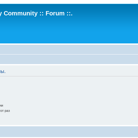
ry Community :: Forum ::.
ны.
ии
от раз