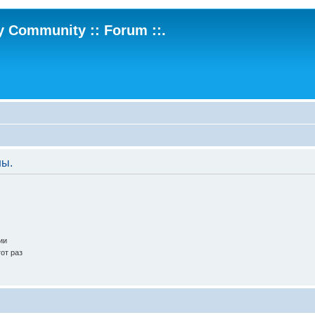
ry Community :: Forum ::.
ны.
ии
от раз