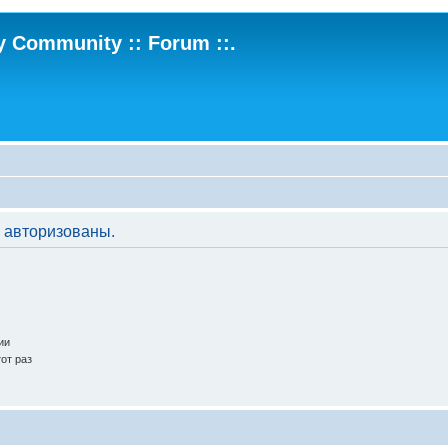
ry Community :: Forum ::.
 авторизованы.
ии
от раз