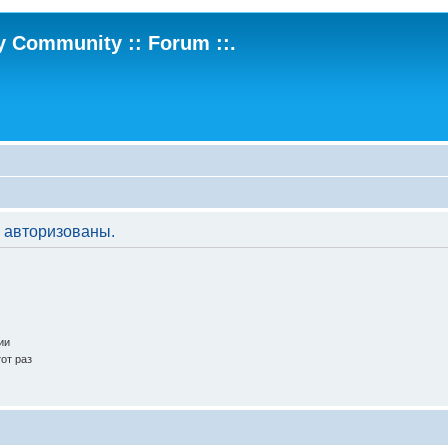
ry Community :: Forum ::.
 авторизованы.
ии
от раз