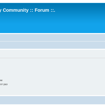
ry Community :: Forum ::.
.
ии
от раз