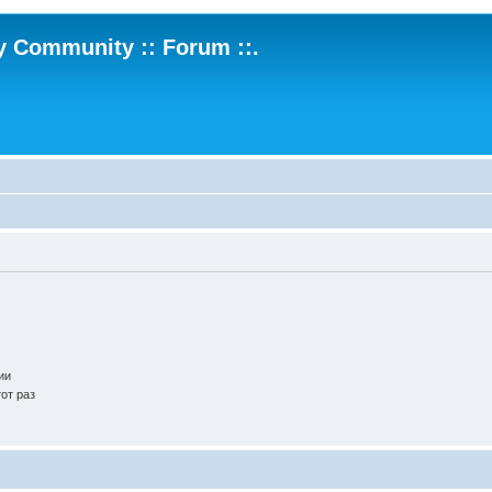
ry Community :: Forum ::.
.
ии
от раз