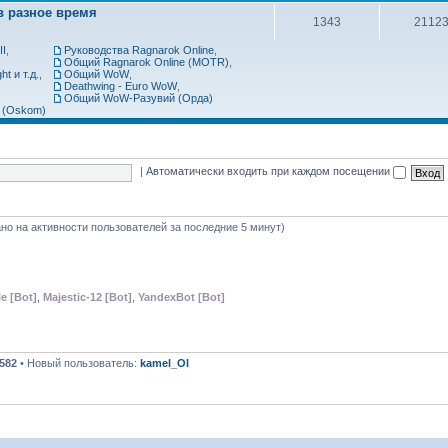
в разное время
1343
2112
II
,
Руководства Ragnarok Online
,
Общий Ragnarok Online (MOTR)
,
t и т.д.
,
Общий WoW
,
Deathwing - Euro WoW
,
Общий WoW-Разувий (Орда)
 (Oskom)
|
Автоматически входить при каждом посещении
вано на активности пользователей за последние 5 минут)
e [Bot]
,
Majestic-12 [Bot]
,
YandexBot [Bot]
582
• Новый пользователь:
kamel_Ol