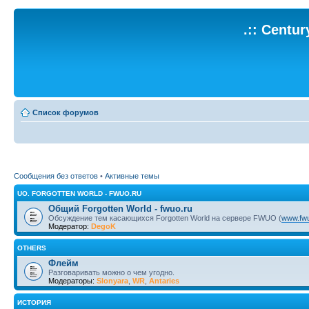
.:: Centu
Список форумов
Сообщения без ответов
•
Активные темы
UO. FORGOTTEN WORLD - FWUO.RU
Общий Forgotten World - fwuo.ru
Обсуждение тем касающихся Forgotten World на сервере FWUO (
www.fwu
Модератор:
DegoK
OTHERS
Флейм
Разговаривать можно о чем угодно.
Модераторы:
Slonyara
,
WR
,
Antaries
ИСТОРИЯ