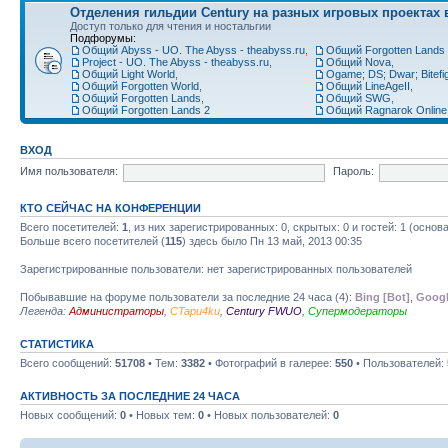
Отделения гильдии Century на разных игровых проектах 
Доступ только для чтения и ностальгии
Подфорумы:
Общий Abyss - UO. The Abyss - theabyss.ru
,
Общий Forgotten Lands 
Project - UO. The Abyss - theabyss.ru
,
Общий Nova
,
Общий Light World
,
Ogame; DS; Dwar; Bitefigh
Общий Forgotten World
,
Общий LineAgeII
,
Общий Forgotten Lands
,
Общий SWG
,
Общий Forgotten Lands 2
Общий Ragnarok Online
ВХОД
Имя пользователя:
Пароль:
КТО СЕЙЧАС НА КОНФЕРЕНЦИИ
Всего посетителей:
1
, из них зарегистрированных: 0, скрытых: 0 и гостей: 1 (осно
Больше всего посетителей (
115
) здесь было Пн 13 май, 2013 00:35
Зарегистрированные пользователи: нет зарегистрированных пользователей
Побывавшие на форуме пользователи за последние 24 часа (4):
Bing [Bot]
,
Googl
Легенда:
Администраторы
,
CTapu4ku
,
Century FWUO
,
Супермодераторы
СТАТИСТИКА
Всего сообщений:
51708
• Тем:
3382
• Фотографий в галерее:
550
• Пользователей:
АКТИВНОСТЬ ЗА ПОСЛЕДНИЕ 24 ЧАСА
Новых сообщений:
0
• Новых тем:
0
• Новых пользователей:
0