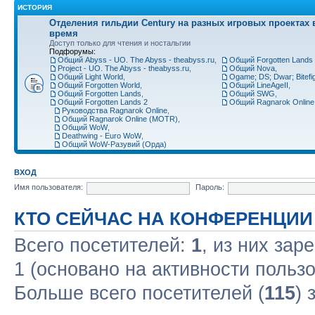
ИСТОРИЯ
Отделения гильдии Century на разных игровых проектах 
время
Доступ только для чтения и ностальгии
Подфорумы:
Общий Abyss - UO. The Abyss - theabyss.ru
,
Общий Forgotten Lands 
Project - UO. The Abyss - theabyss.ru
,
Общий Nova
,
Общий Light World
,
Ogame; DS; Dwar; Bitefigh
Общий Forgotten World
,
Общий LineAgeII
,
Общий Forgotten Lands
,
Общий SWG
,
Общий Forgotten Lands 2
Общий Ragnarok Online
Руководства Ragnarok Online
,
Общий Ragnarok Online (MOTR)
,
Общий WoW
,
Deathwing - Euro WoW
,
Общий WoW-Разувий (Орда)
ВХОД
Имя пользователя:
Пароль:
КТО СЕЙЧАС НА КОНФЕРЕНЦИИ
Всего посетителей:
1
, из них зар
1 (основано на активности польз
Больше всего посетителей (
115
) 