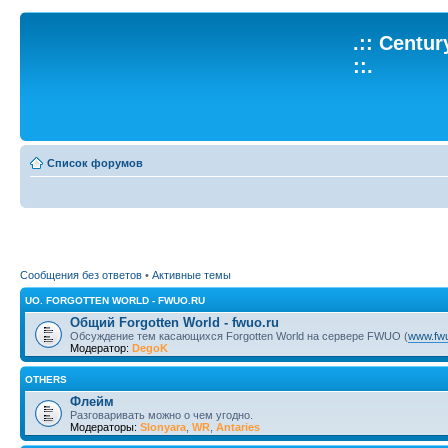
.:: Centu
::.
Список форумов
Сообщения без ответов
•
Активные темы
UO. FORGOTTEN WORLD - FWUO.RU
Общий Forgotten World - fwuo.ru
Обсуждение тем касающихся Forgotten World на сервере FWUO (
www.fwu
Модератор:
DegoK
OTHERS
Флейм
Разговаривать можно о чем угодно.
Модераторы:
Slonyara
,
WR
,
Antaries