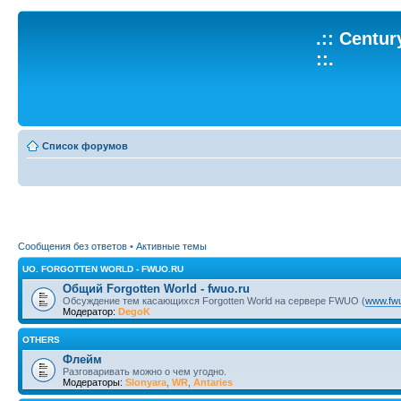
.:: Centu
::.
Список форумов
Сообщения без ответов
•
Активные темы
UO. FORGOTTEN WORLD - FWUO.RU
Общий Forgotten World - fwuo.ru
Обсуждение тем касающихся Forgotten World на сервере FWUO (
www.fwu
Модератор:
DegoK
OTHERS
Флейм
Разговаривать можно о чем угодно.
Модераторы:
Slonyara
,
WR
,
Antaries