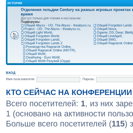
ИСТОРИЯ
Отделения гильдии Century на разных игровых проектах 
время
Доступ только для чтения и ностальгии
Подфорумы:
Общий Abyss - UO. The Abyss - theabyss.ru
,
Общий Forgotten Lands 
Project - UO. The Abyss - theabyss.ru
,
Общий Nova
,
Общий Light World
,
Ogame; DS; Dwar; Bitefigh
Общий Forgotten World
,
Общий LineAgeII
,
Общий Forgotten Lands
,
Общий SWG
,
Общий Forgotten Lands 2
Общий Ragnarok Online
Руководства Ragnarok Online
,
Общий Ragnarok Online (MOTR)
,
Общий WoW
,
Deathwing - Euro WoW
,
Общий WoW-Разувий (Орда)
ВХОД
Имя пользователя:
Пароль:
КТО СЕЙЧАС НА КОНФЕРЕНЦИИ
Всего посетителей:
1
, из них зар
1 (основано на активности польз
Больше всего посетителей (
115
) 