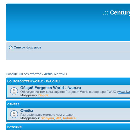
.:: Centu
Список форумов
Сообщения без ответов
•
Активные темы
UO. FORGOTTEN WORLD - FWUO.RU
Общий Forgotten World - fwuo.ru
Обсуждение тем касающихся Forgotten World на сервере FWUO (
www.fwu
Модератор:
DegoK
OTHERS
Флейм
Разговаривать можно о чем угодно.
Модераторы:
Slonyara
,
WR
,
Antaries
ИСТОРИЯ