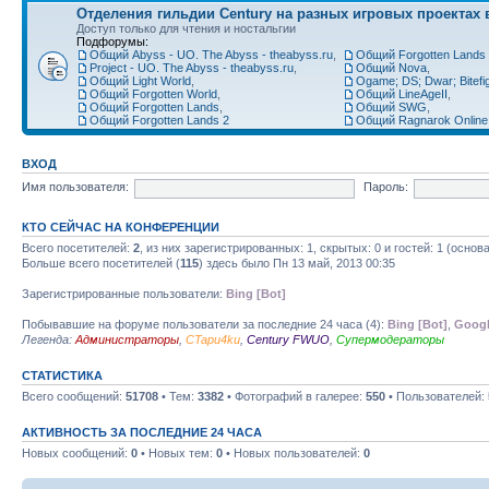
Отделения гильдии Century на разных игровых проектах 
Доступ только для чтения и ностальгии
Подфорумы:
Общий Abyss - UO. The Abyss - theabyss.ru
,
Общий Forgotten Lands 
Project - UO. The Abyss - theabyss.ru
,
Общий Nova
,
Общий Light World
,
Ogame; DS; Dwar; Bitefigh
Общий Forgotten World
,
Общий LineAgeII
,
Общий Forgotten Lands
,
Общий SWG
,
Общий Forgotten Lands 2
Общий Ragnarok Online
ВХОД
Имя пользователя:
Пароль:
КТО СЕЙЧАС НА КОНФЕРЕНЦИИ
Всего посетителей:
2
, из них зарегистрированных: 1, скрытых: 0 и гостей: 1 (осно
Больше всего посетителей (
115
) здесь было Пн 13 май, 2013 00:35
Зарегистрированные пользователи:
Bing [Bot]
Побывавшие на форуме пользователи за последние 24 часа (4):
Bing [Bot]
,
Googl
Легенда:
Администраторы
,
CTapu4ku
,
Century FWUO
,
Супермодераторы
СТАТИСТИКА
Всего сообщений:
51708
• Тем:
3382
• Фотографий в галерее:
550
• Пользователей:
АКТИВНОСТЬ ЗА ПОСЛЕДНИЕ 24 ЧАСА
Новых сообщений:
0
• Новых тем:
0
• Новых пользователей:
0