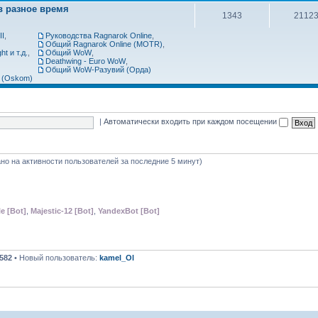
в разное время
1343
2112
II
,
Руководства Ragnarok Online
,
Общий Ragnarok Online (MOTR)
,
t и т.д.
,
Общий WoW
,
Deathwing - Euro WoW
,
Общий WoW-Разувий (Орда)
 (Oskom)
|
Автоматически входить при каждом посещении
вано на активности пользователей за последние 5 минут)
e [Bot]
,
Majestic-12 [Bot]
,
YandexBot [Bot]
582
• Новый пользователь:
kamel_Ol