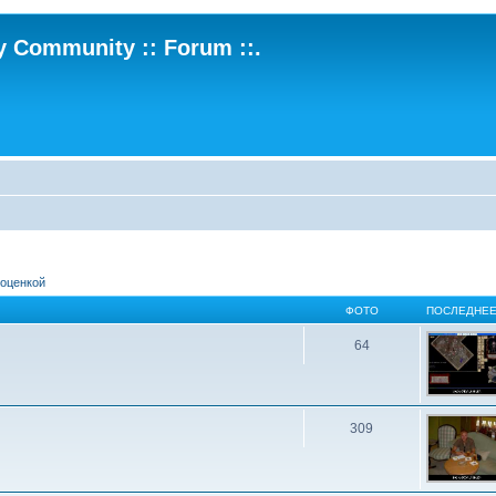
ry Community :: Forum ::.
 оценкой
ФОТО
ПОСЛЕДНЕЕ
64
309