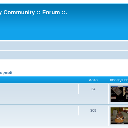
ry Community :: Forum ::.
 оценкой
ФОТО
ПОСЛЕДНЕЕ
64
309