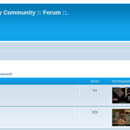
ry Community :: Forum ::.
 оценкой
ФОТО
ПОСЛЕДНЕЕ
64
309