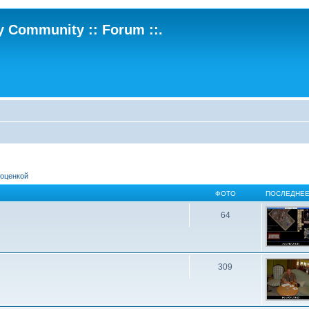
ry Community :: Forum ::.
 оценкой
ФОТО
ПОСЛЕДНЕЕ
64
309