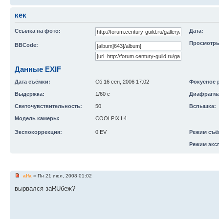
кек
Ссылка на фото:
Дата:
Просмотры
BBCode:
Данные EXIF
Дата съёмки:
Сб 16 сен, 2006 17:02
Фокусное 
Выдержка:
1/60 с
Диафрагма
Светочувствительность:
50
Вспышка:
Модель камеры:
COOLPIX L4
Экспокоррекция:
0 EV
Режим съё
Режим экс
alfa
» Пн 21 июл, 2008 01:02
вырвался заRUбеж?