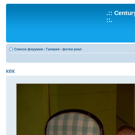
.:: Centu
::.
Список форумов
‹
Галерея
‹
фотки реал
кек