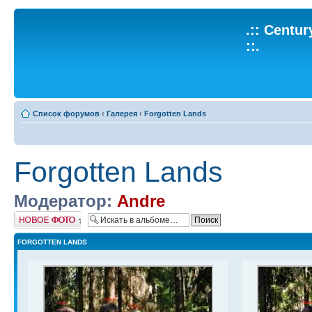
.:: Centu
::.
Список форумов
‹
Галерея
‹
Forgotten Lands
Forgotten Lands
Модератор:
Andre
Добавить фото
FORGOTTEN LANDS