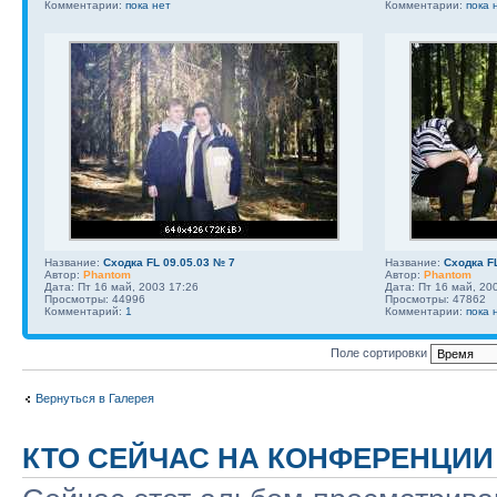
Комментарии:
пока нет
Комментарии:
пока 
Название:
Сходка FL 09.05.03 № 7
Название:
Сходка F
Автор:
Phantom
Автор:
Phantom
Дата: Пт 16 май, 2003 17:26
Дата: Пт 16 май, 20
Просмотры: 44996
Просмотры: 47862
Комментарий:
1
Комментарии:
пока 
Поле сортировки
Вернуться в Галерея
КТО СЕЙЧАС НА КОНФЕРЕНЦИИ