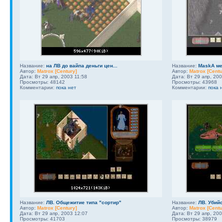
Название:
на ЛВ до вайпа деньги цен...
Название:
MaskA мен
Автор:
Matrox [Century]
Автор:
Matrox [Centu
Дата: Вт 29 апр, 2003 11:58
Дата: Вт 29 апр, 20
Просмотры: 48142
Просмотры: 43968
Комментарии:
пока нет
Комментарии:
пока 
Название:
ЛВ. Общежитие типа "сортир"
Название:
ЛВ. Убийс
Автор:
Matrox [Century]
Автор:
Matrox [Centu
Дата: Вт 29 апр, 2003 12:07
Дата: Вт 29 апр, 20
Просмотры: 41703
Просмотры: 38979