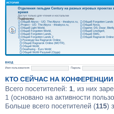
ИСТОРИЯ
Отделения гильдии Century на разных игровых проектах 
время
Доступ только для чтения и ностальгии
Подфорумы:
Общий Abyss - UO. The Abyss - theabyss.ru
,
Общий Forgotten Lands 
Project - UO. The Abyss - theabyss.ru
,
Общий Nova
,
Общий Light World
,
Ogame; DS; Dwar; Bitefigh
Общий Forgotten World
,
Общий LineAgeII
,
Общий Forgotten Lands
,
Общий SWG
,
Общий Forgotten Lands 2
Общий Ragnarok Online
Руководства Ragnarok Online
,
Общий Ragnarok Online (MOTR)
,
Общий WoW
,
Deathwing - Euro WoW
,
Общий WoW-Разувий (Орда)
ВХОД
Имя пользователя:
Пароль:
КТО СЕЙЧАС НА КОНФЕРЕНЦИИ
Всего посетителей:
1
, из них зар
1 (основано на активности польз
Больше всего посетителей (
115
) 